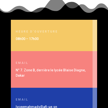
HEURE D’OUVERTURE
08h00 – 17h00
EMAIL
N° 7. Zone B, derrière le lycée Blaise Diagne,
Dakar
EMAIL
lyceemahmady@afi-ue.sn