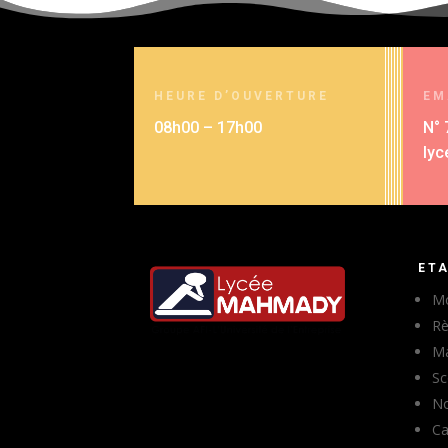
HEURE D’OUVERTURE
EM
08h00 – 17h00
N° 
lyc
ET
Mo
Rè
Ma
Sc
No
Ca