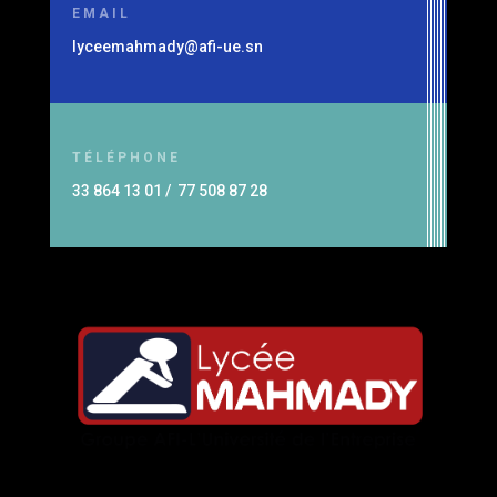
EMAIL
lyceemahmady@afi-ue.sn
TÉLÉPHONE
33 864 13 01 / 77 508 87 28