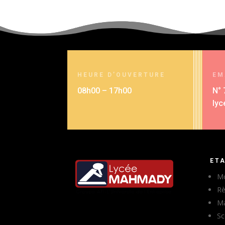
HEURE D’OUVERTURE
EM
08h00 – 17h00
N° 
lyc
ET
Mo
Rè
Ma
Sc