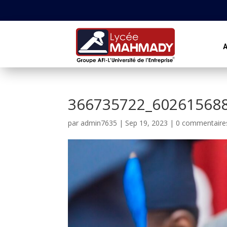
A
366735722_60261568
par
admin7635
|
Sep 19, 2023
|
0 commentaire