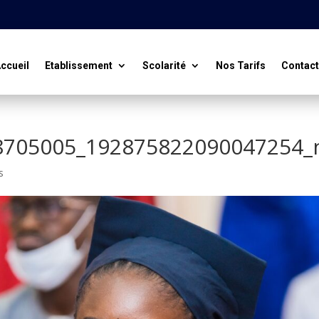
ccueil
Etablissement
Scolarité
Nos Tarifs
Contac
8705005_192875822090047254_
s