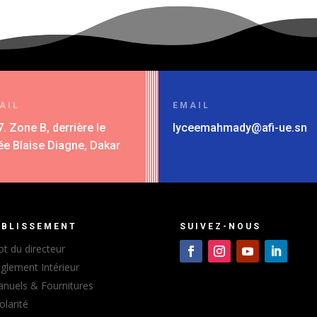
AIL
EMAIL
7. Zone B, derrière le
lyceemahmady@afi-ue.sn
ée Blaise Diagne, Dakar
ABLISSEMENT
SUIVEZ-NOUS
t du directeur
glement Intérieur
nuels & Fournitures
olarité