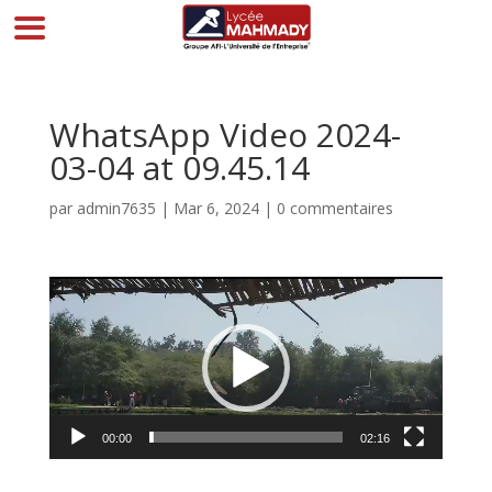
WhatsApp Video 2024-
03-04 at 09.45.14
par
admin7635
|
Mar 6, 2024
|
0 commentaires
Lecteur
vidéo
00:00
02:16