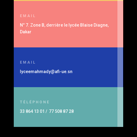
EMAIL
N° 7. Zone B, derrière le lycée Blaise Diagne,
Dakar
EMAIL
lyceemahmady@afi-ue.sn
TÉLÉPHONE
33 864 13 01 / 77 508 87 28